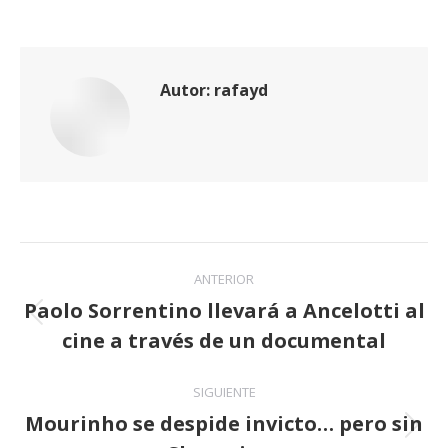
Autor:
rafayd
Navegación
ANTERIOR
entre
Paolo Sorrentino llevará a Ancelotti al
Publicación
cine a través de un documental
publicaciones
anterior:
SIGUIENTE
Mourinho se despide invicto… pero sin
Publicación