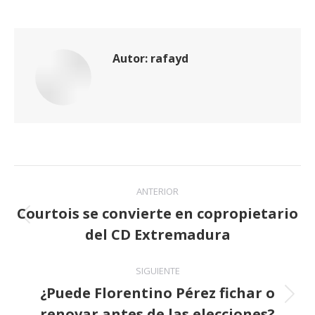
Autor:
rafayd
Navegación
ANTERIOR
entre
Courtois se convierte en copropietario
Publicación
del CD Extremadura
publicaciones
anterior:
SIGUIENTE
¿Puede Florentino Pérez fichar o
Publicación
renovar antes de las elecciones?