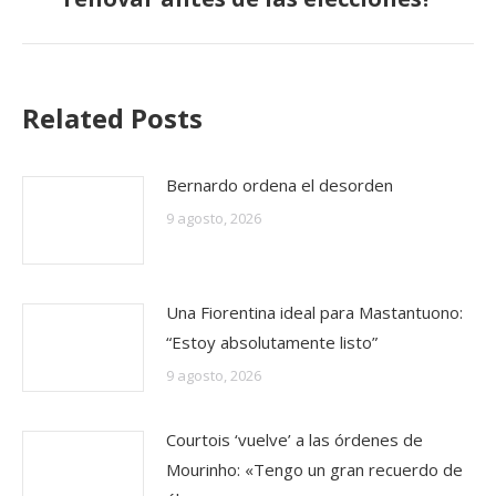
siguiente:
Related Posts
Bernardo ordena el desorden
9 agosto, 2026
Una Fiorentina ideal para Mastantuono:
“Estoy absolutamente listo”
9 agosto, 2026
Courtois ‘vuelve’ a las órdenes de
Mourinho: «Tengo un gran recuerdo de