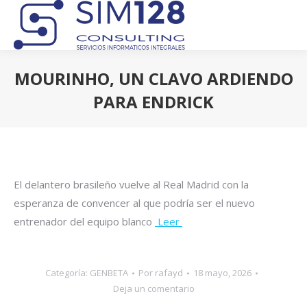
MOURINHO, UN CLAVO ARDIENDO
PARA ENDRICK
Estás aquí:
El delantero brasileño vuelve al Real Madrid con la
esperanza de convencer al que podría ser el nuevo
entrenador del equipo blanco
Leer
Categoría:
GENBETA
Por
rafayd
18 mayo, 2026
Deja un comentario