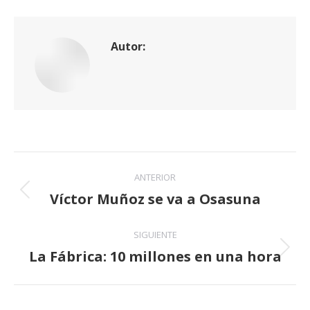
Autor:
Navegación
ANTERIOR
entre
Víctor Muñoz se va a Osasuna
Publicación
anterior:
publicaciones
SIGUIENTE
La Fábrica: 10 millones en una hora
Publicación
siguiente: