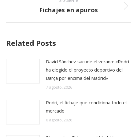
SIGUIENTE
Fichajes en apuros
Publicación
siguiente:
Related Posts
David Sánchez sacude el verano: «Rodri
ha elegido el proyecto deportivo del
Barça por encima del Madrid»
7 agosto, 2026
Rodri, el fichaje que condiciona todo el
mercado
6 agosto, 2026