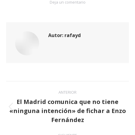
Deja un comentario
Autor:
rafayd
Navegación
ANTERIOR
entre
El Madrid comunica que no tiene
«ninguna intención» de fichar a Enzo
publicaciones
Publicación
anterior:
Fernández