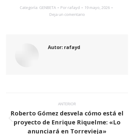
Categoría:
GENBETA
Por
rafayd
19 mayo, 2026
Deja un comentario
Autor:
rafayd
Navegación
ANTERIOR
entre
Roberto Gómez desvela cómo está el
proyecto de Enrique Riquelme: «Lo
publicaciones
Publicación
anterior:
anunciará en Torrevieja»