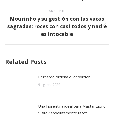
SIGUIENTE
Mourinho y su gestión con las vacas
sagradas: roces con casi todos y nadie
Publicación
siguiente:
es intocable
Related Posts
Bernardo ordena el desorden
9 agosto, 2026
Una Fiorentina ideal para Mastantuono:
“Estoy absolutamente listo”