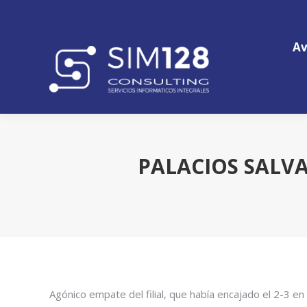
Av
Av
PALACIOS SALVA
Agónico empate del filial, que había encajado el 2-3 en