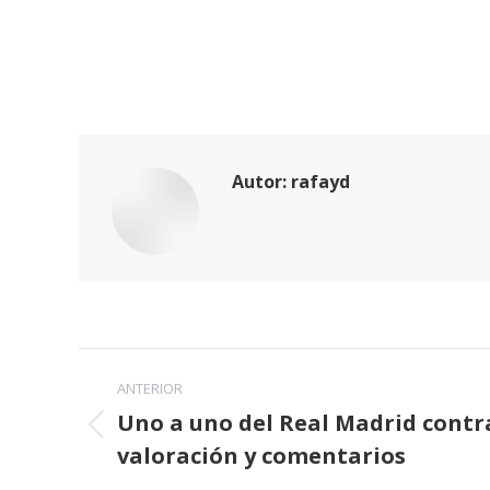
Autor:
rafayd
Navegación
ANTERIOR
entre
Uno a uno del Real Madrid contra 
Publicación
valoración y comentarios
publicaciones
anterior: