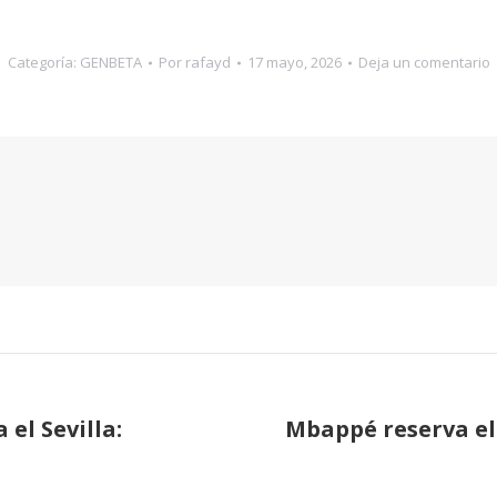
Categoría:
GENBETA
Por
rafayd
17 mayo, 2026
Deja un comentario
el Sevilla:
Mbappé reserva el
Publicación
siguiente: