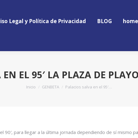
iso Legal y Política de Privacidad
BLOG
home
iso Legal y Política de Privacidad
BLOG
home
 EN EL 95′ LA PLAZA DE PLAYO
Estás aquí:
Inicio
GENBETA
Palacios salva en el 95′…
 el 90′, para llegar a la última jornada dependiendo de sí mismo 