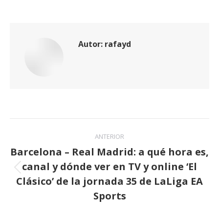
Autor:
rafayd
Navegación
ANTERIOR
entre
Barcelona – Real Madrid: a qué hora es,
canal y dónde ver en TV y online ‘El
publicaciones
Publicación
Clásico’ de la jornada 35 de LaLiga EA
anterior:
Sports