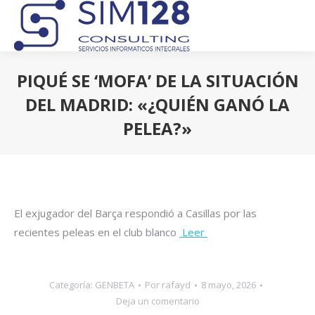
PIQUÉ SE ‘MOFA’ DE LA SITUACIÓN
DEL MADRID: «¿QUIÉN GANÓ LA
PELEA?»
Estás aquí:
El exjugador del Barça respondió a Casillas por las
recientes peleas en el club blanco
Leer
Categoría:
GENBETA
Por
rafayd
8 mayo, 2026
Deja un comentario