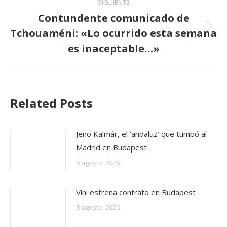
SIGUIENTE
Contundente comunicado de
Tchouaméni: «Lo ocurrido esta semana
Publicación
siguiente:
es inaceptable…»
Related Posts
Jeno Kalmár, el ‘andaluz’ que tumbó al
Madrid en Budapest
8 agosto, 2026
Vini estrena contrato en Budapest
8 agosto, 2026