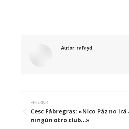
Autor:
rafayd
Navegación
ANTERIOR
entre
Cesc Fábregras: «Nico Páz no irá a
Publicación
ningún otro club…»
publicaciones
anterior: