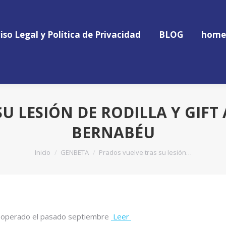
iso Legal y Política de Privacidad
BLOG
home
iso Legal y Política de Privacidad
BLOG
home
U LESIÓN DE RODILLA Y GIFT 
BERNABÉU
Estás aquí:
Inicio
GENBETA
Prados vuelve tras su lesión…
er operado el pasado septiembre
Leer