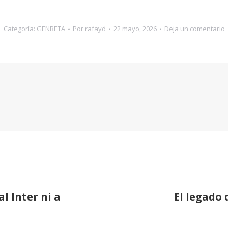
Categoría:
GENBETA
Por
rafayd
22 mayo, 2026
Deja un comentario
l Inter ni a
El legado
Publicación
siguiente: