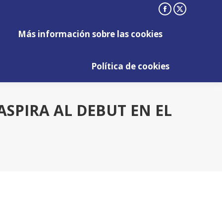
Facebook
X
Más información sobre las cookies
page
page
Más información sobre las cookies
opens
opens
Política de cookies
in
in
Política de cookies
new
new
window
window
ASPIRA AL DEBUT EN EL