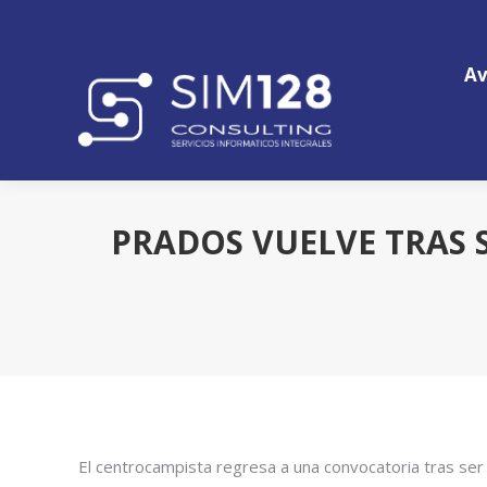
Av
Av
PRADOS VUELVE TRAS S
El centrocampista regresa a una convocatoria tras s