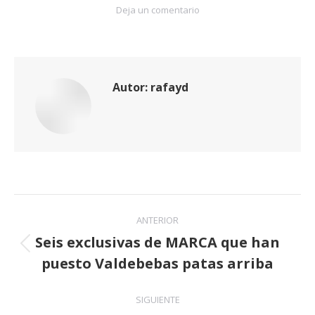
Deja un comentario
Autor:
rafayd
Navegación
ANTERIOR
entre
Seis exclusivas de MARCA que han
Publicación
puesto Valdebebas patas arriba
publicaciones
anterior:
SIGUIENTE