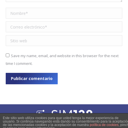
Nombre *
Correo electrónico *
Sitio web
Save my name, email, and website in this browser for the next
time I comment.
Publicar comentario
Este sitio web utiliza cookies para que usted tenga la mejor experiencia de
usuario. Si continúa navegando está dando su consentimiento para la aceptació
© 2023 Copyright
de las mencionadas cookies y la aceptación de nuestra
política de cookies
, pinc