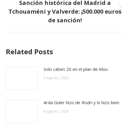
Sanción histórica del Madrid a
Tchouaméni y Valverde: ¡500.000 euros
Publicación
siguiente:
de sanción!
Related Posts
Solo caben 20 en el plan de Mou
9 agosto, 2026
Arda Güler hizo de Rodri y lo hizo bien
8 agosto, 2026