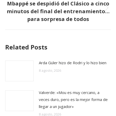
Mbappé se despidió del Clásico a cinco
minutos del final del entrenamiento…
Publicación
siguiente:
para sorpresa de todos
Related Posts
Arda Güler hizo de Rodri y lo hizo bien
8 agosto, 2026
Valverde: «Mou es muy cercano, a
veces duro, pero es la mejor forma de
llegar a un jugador»
8 agosto, 2026