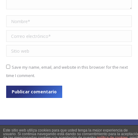
Nombre *
Correo electrónico *
Sitio web
Save my name, email, and website in this browser for the next
time I comment.
Publicar comentario
Este sitio web utiliza cookies para que usted tenga la mejor experiencia de
usuario. Si continúa navegando está dando su consentimiento para la aceptació
de las mencionadas cookies y la aceptación de nuestra
política de cookies
, pinc