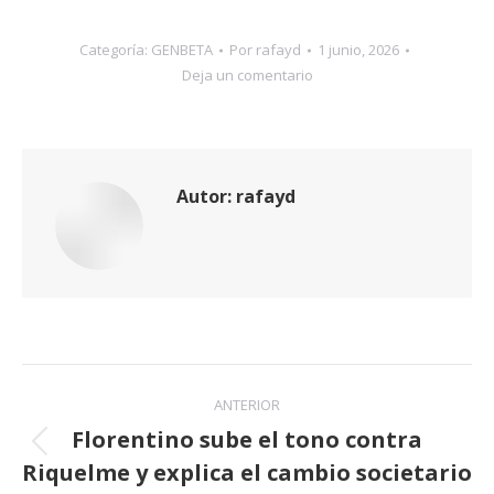
Categoría:
GENBETA
Por
rafayd
1 junio, 2026
Deja un comentario
Autor:
rafayd
Navegación
ANTERIOR
entre
Florentino sube el tono contra
Publicación
Riquelme y explica el cambio societario
publicaciones
anterior: