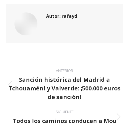
Autor:
rafayd
Navegación
ANTERIOR
entre
Sanción histórica del Madrid a
Tchouaméni y Valverde: ¡500.000 euros
publicaciones
Publicación
anterior:
de sanción!
SIGUIENTE
Todos los caminos conducen a Mou
Publicación
siguiente: