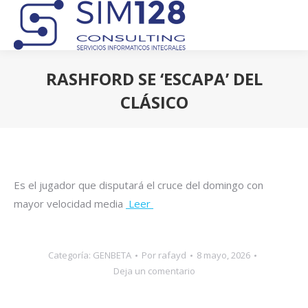
RASHFORD SE ‘ESCAPA’ DEL
CLÁSICO
Estás aquí:
Es el jugador que disputará el cruce del domingo con
mayor velocidad media
Leer
Categoría:
GENBETA
Por
rafayd
8 mayo, 2026
Deja un comentario