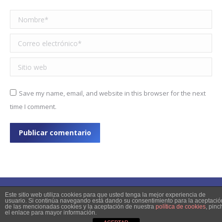
Nombre *
Correo electrónico *
Sitio web
Save my name, email, and website in this browser for the next
time I comment.
Publicar comentario
Este sitio web utiliza cookies para que usted tenga la mejor experiencia de
usuario. Si continúa navegando está dando su consentimiento para la aceptació
de las mencionadas cookies y la aceptación de nuestra
política de cookies
, pinc
© 2023 Copyright
el enlace para mayor información.