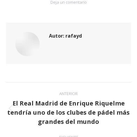
Deja un comentario
Autor:
rafayd
Navegación
ANTERIOR
entre
El Real Madrid de Enrique Riquelme
tendría uno de los clubes de pádel más
publicaciones
Publicación
anterior:
grandes del mundo