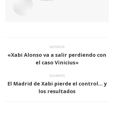
Navegación
ANTERIOR
entre
«Xabi Alonso va a salir perdiendo con
Publicación
el caso Vinicius»
publicaciones
anterior:
SIGUIENTE
El Madrid de Xabi pierde el control… y
Publicación
los resultados
siguiente: