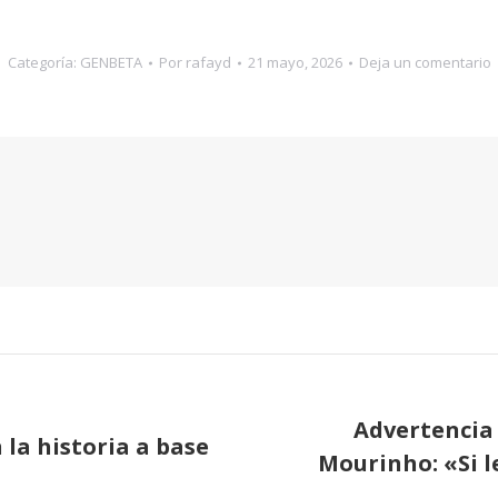
Categoría:
GENBETA
Por
rafayd
21 mayo, 2026
Deja un comentario
Advertencia 
n la historia a base
Mourinho: «Si l
Publicación
siguiente: