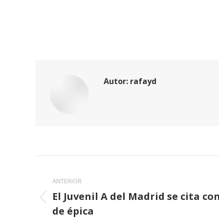
Autor:
rafayd
Navegación
entre
ANTERIOR
El Juvenil A del Madrid se cita co
publicaciones
Publicación
de épica
anterior: