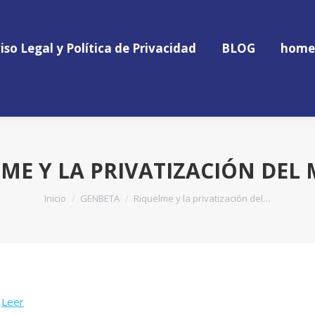
iso Legal y Política de Privacidad
BLOG
home
iso Legal y Política de Privacidad
BLOG
home
ME Y LA PRIVATIZACIÓN DEL
Estás aquí:
Inicio
GENBETA
Riquelme y la privatización del…
o
Leer