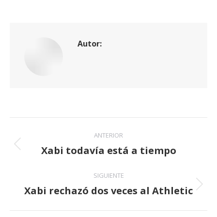
Autor:
Navegación
ANTERIOR
entre
Xabi todavía está a tiempo
Publicación
anterior:
publicaciones
SIGUIENTE
Xabi rechazó dos veces al Athletic
Publicación
siguiente: