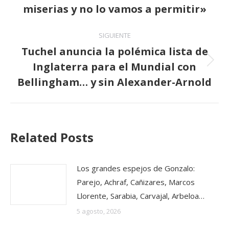
anterior:
miserias y no lo vamos a permitir»
SIGUIENTE
Tuchel anuncia la polémica lista de
Inglaterra para el Mundial con
Publicación
siguiente:
Bellingham… y sin Alexander-Arnold
Related Posts
Los grandes espejos de Gonzalo:
Parejo, Achraf, Cañizares, Marcos
Llorente, Sarabia, Carvajal, Arbeloa…
5 agosto, 2026