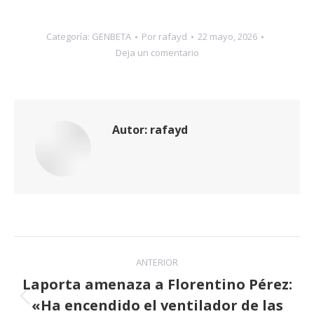
Categoría:
GENBETA
Por
rafayd
22 mayo, 2026
Deja un comentario
Autor:
rafayd
Navegación
ANTERIOR
entre
Laporta amenaza a Florentino Pérez:
«Ha encendido el ventilador de las
publicaciones
Publicación