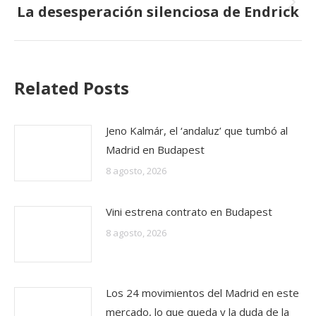
La desesperación silenciosa de Endrick
Publicación
siguiente:
Related Posts
Jeno Kalmár, el ‘andaluz’ que tumbó al
Madrid en Budapest
8 agosto, 2026
Vini estrena contrato en Budapest
8 agosto, 2026
Los 24 movimientos del Madrid en este
mercado, lo que queda y la duda de la