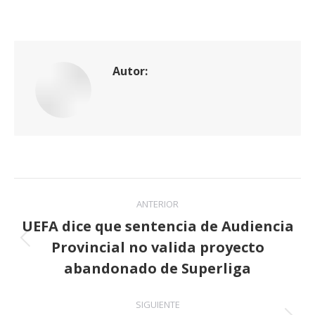
Autor:
Navegación
ANTERIOR
entre
UEFA dice que sentencia de Audiencia
Provincial no valida proyecto
publicaciones
Publicación
anterior:
abandonado de Superliga
SIGUIENTE