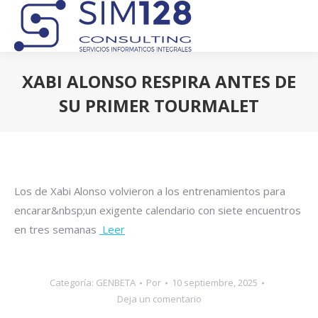
XABI ALONSO RESPIRA ANTES DE
SU PRIMER TOURMALET
Estás aquí:
Los de Xabi Alonso volvieron a los entrenamientos para
encarar&nbsp;un exigente calendario con siete encuentros
en tres semanas
Leer
Categoría:
GENBETA
Por
10 septiembre, 2025
Deja un comentario