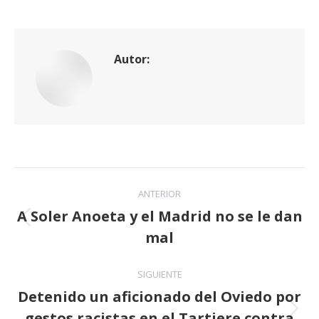
Autor:
Navegación
ANTERIOR
entre
A Soler Anoeta y el Madrid no se le dan
Publicación
mal
publicaciones
anterior:
SIGUIENTE
Detenido un aficionado del Oviedo por
gestos racistas en el Tartiere contra
Publicación