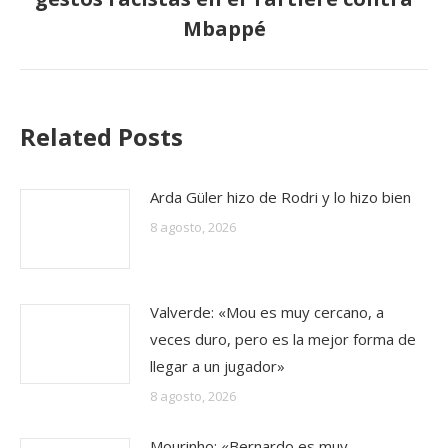
siguiente:
Mbappé
Related Posts
Arda Güler hizo de Rodri y lo hizo bien
8 agosto, 2026
Valverde: «Mou es muy cercano, a
veces duro, pero es la mejor forma de
llegar a un jugador»
8 agosto, 2026
Mourinho: «Bernardo es muy