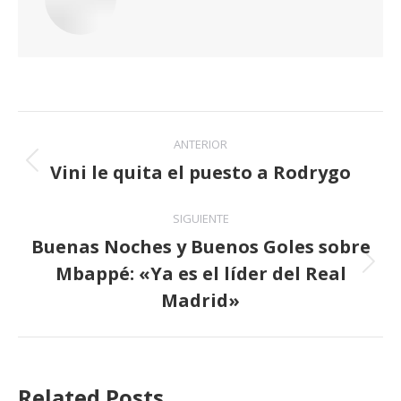
Navegación
ANTERIOR
entre
Vini le quita el puesto a Rodrygo
Publicación
anterior:
publicaciones
SIGUIENTE
Buenas Noches y Buenos Goles sobre
Mbappé: «Ya es el líder del Real
Publicación
siguiente:
Madrid»
Related Posts