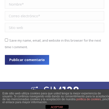
Nombre *
Correo electrónico *
Sitio web
Save my name, email, and website in this browser for the next
time I comment.
Publicar comentario
Este sitio web utiliza cookies para que usted tenga la mejor experiencia de
usuario. Si continúa navegando está dando su consentimiento para la aceptació
© 2023 Copyright
de las mencionadas cookies y la aceptación de nuestra
política de cookies
, pinc
el enlace para mayor información.
inner-pages-menu
ACEPTAR