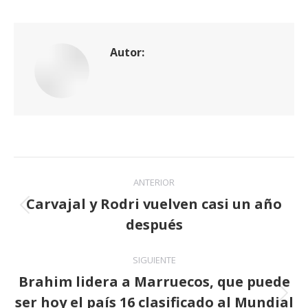
Autor:
Navegación
ANTERIOR
entre
Carvajal y Rodri vuelven casi un año
Publicación
después
publicaciones
anterior:
SIGUIENTE
Brahim lidera a Marruecos, que puede
ser hoy el país 16 clasificado al Mundial
Publicación